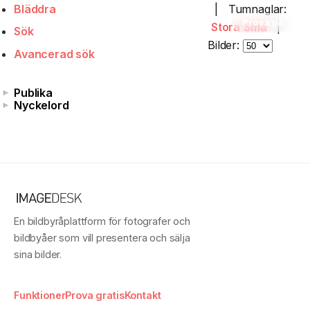
Bläddra
|
Tumnaglar:
Prova på
Stora
Små
|
Sök
Bilder:
Avancerad sök
Publika
Nyckelord
En bildbyråplattform för fotografer och
bildbyåer som vill presentera och sälja
sina bilder.
Funktioner
Prova gratis
Kontakt