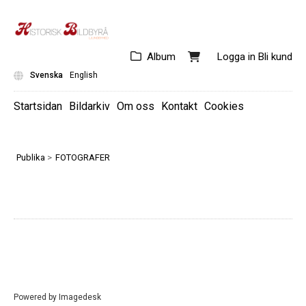
Album
Logga in
Bli kund
Svenska
English
Startsidan
Bildarkiv
Om oss
Kontakt
Cookies
GÖRAN ALGÅRD
TORKEL LINDEBERG
Publika
>
FOTOGRAFER
MARGIT VINBERG
LARS FALCK
JAN TROMARK
ROLF OLSSON
ALICE STRID
OLLE KARUD
LENNART SVENANDER
LARS HANSARE
ARNE BROMAN
Powered by
Imagedesk