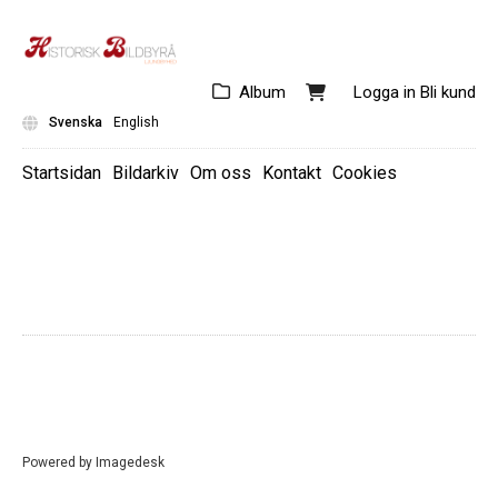
Album
Logga in
Bli kund
Svenska
English
Startsidan
Bildarkiv
Om oss
Kontakt
Cookies
KARL SANDELS
KUNGLIGT
PERSONER
SVENSKT
FILM/TV/SCEN
ILLUSTRATIONSBYRÅ
FOTOREPORTAGE
FOTOGRAF OTTO OHM
RETRO
SPORT
EXTERNA
FOTOGRAFER
REPRO
KOLORERADE BILDER
LEVERANTÖRER
HB PRINT
NUTIDA
Powered by
Imagedesk