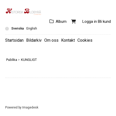
Album
Logga in
Bli kund
Svenska
English
Startsidan
Bildarkiv
Om oss
Kontakt
Cookies
SVERIGE BERNADOTTE
SVERIGE INNAN 1818
Publika
>
KUNGLIGT
DANMARK
NORGE
STORBRITANNIEN
MONACO
ÖVRIGA LÄNDER
Powered by
Imagedesk