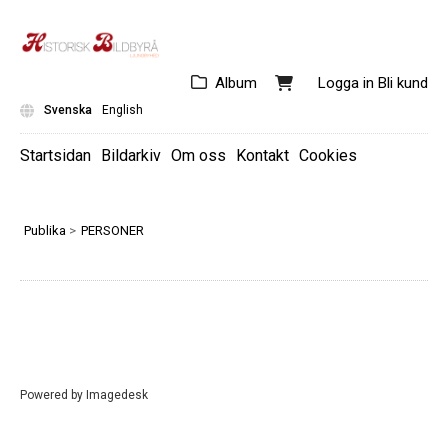
Album
Logga in
Bli kund
Svenska
English
Startsidan
Bildarkiv
Om oss
Kontakt
Cookies
KULTUR/NÖJE
SPORT
Publika
>
PERSONER
SAMHÄLLE
Powered by
Imagedesk