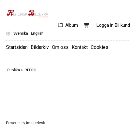
Album
Logga in
Bli kund
Svenska
English
Startsidan
Bildarkiv
Om oss
Kontakt
Cookies
AFFISCHER/REKLAM
KONSTVERK/ILLUSTRATIONER
Publika
>
REPRO
TIDNINGAR/BÖCKER/TRYCK
PORTRÄTT
FÖREMÅL
VYKORT
Powered by
Imagedesk